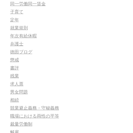
同一労働同一賃金
子育て
定年
就業規則
年次有給休暇
弁護士
徳田ブログ
懲戒
書評
残業
求人票
男女問題
相続
競業避止義務・守秘義務
職場における両性の平等
裁量労働制
解雇