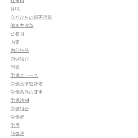
仕事術
休職
会社からの損害賠償
働き方改革
公務員
内定
内部告発
判例紹介
副業
労働ニュース
労働基準監督署
労働条件の変更
労働法制
労働組合
労働者
労災
勉強法