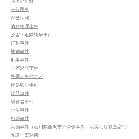
取扱い分野
一般民事
企業法務
債務整理事件
公害・近隣紛争事件
行政事件
離婚事件
刑事事件
医療過誤事件
外国人事件など
建築瑕疵事件
後見事件
消費者事件
少年事件
相続事件
労働事件（石川県金沢市の労働事件・労災に経験豊富な
弁護士事務所）