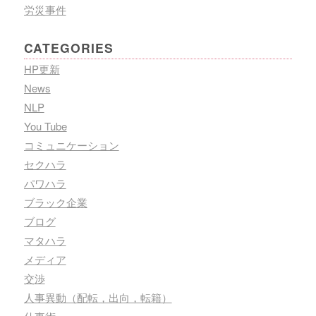
労災事件
CATEGORIES
HP更新
News
NLP
You Tube
コミュニケーション
セクハラ
パワハラ
ブラック企業
ブログ
マタハラ
メディア
交渉
人事異動（配転，出向，転籍）