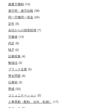
裁量労働制
(10)
過労死・過労自殺
(38)
同一労働同一賃金
(24)
定年
(5)
会社からの損害賠償
(7)
労働者
(13)
内定
(6)
NLP
(2)
証拠収集
(4)
勉強法
(3)
ブラック企業
(5)
男女問題
(9)
仕事術
(3)
懲戒
(32)
コミュニケーション
(2)
人事異動（配転，出向，転籍）
(17)