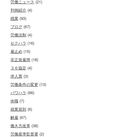
労働ニュース
(21)
判例紹介
(4)
残業
(93)
ブログ
(67)
労働法制
(4)
セクハラ
(16)
雇止め
(15)
非正規雇用
(18)
３６協定
(4)
求人票
(3)
労働条件の変更
(13)
パワハラ
(66)
休職
(7)
就業規則
(6)
解雇
(67)
働き方改革
(38)
労働基準監督署
(2)