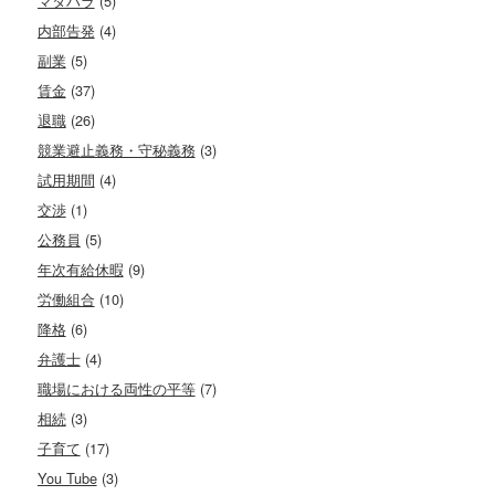
マタハラ
(5)
内部告発
(4)
副業
(5)
賃金
(37)
退職
(26)
競業避止義務・守秘義務
(3)
試用期間
(4)
交渉
(1)
公務員
(5)
年次有給休暇
(9)
労働組合
(10)
降格
(6)
弁護士
(4)
職場における両性の平等
(7)
相続
(3)
子育て
(17)
You Tube
(3)