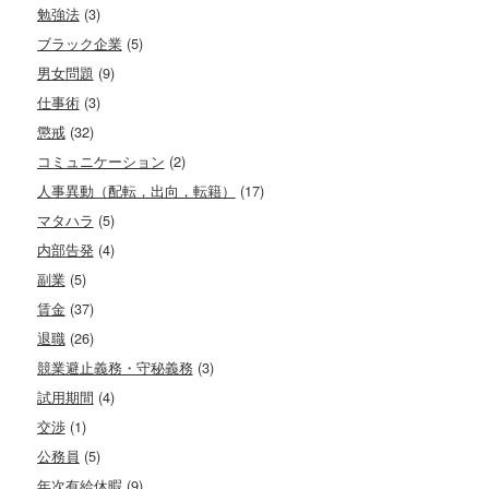
勉強法
(3)
ブラック企業
(5)
男女問題
(9)
仕事術
(3)
懲戒
(32)
コミュニケーション
(2)
人事異動（配転，出向，転籍）
(17)
マタハラ
(5)
内部告発
(4)
副業
(5)
賃金
(37)
退職
(26)
競業避止義務・守秘義務
(3)
試用期間
(4)
交渉
(1)
公務員
(5)
年次有給休暇
(9)