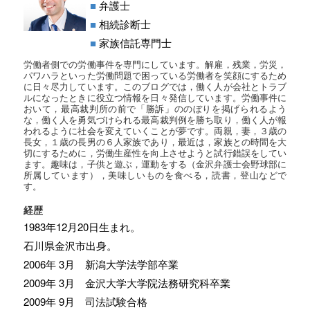
■
弁護士
■
相続診断士
■
家族信託専門士
労働者側での労働事件を専門にしています。解雇，残業，労災，
パワハラといった労働問題で困っている労働者を笑顔にするため
に日々尽力しています。このブログでは，働く人が会社とトラブ
ルになったときに役立つ情報を日々発信しています。労働事件に
おいて，最高裁判所の前で「勝訴」ののぼりを掲げられるよう
な，働く人を勇気づけられる最高裁判例を勝ち取り，働く人が報
われるように社会を変えていくことが夢です。両親，妻，３歳の
長女，１歳の長男の６人家族であり，最近は，家族との時間を大
切にするために，労働生産性を向上させようと試行錯誤をしてい
ます。趣味は，子供と遊ぶ，運動をする（金沢弁護士会野球部に
所属しています），美味しいものを食べる，読書，登山などで
す。
経歴
1983年12月20日生まれ。
石川県金沢市出身。
2006年 3月 新潟大学法学部卒業
2009年 3月 金沢大学大学院法務研究科卒業
2009年 9月 司法試験合格