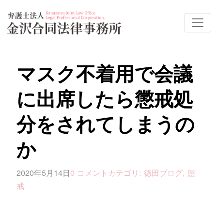
マスク不着用で会議
に出席したら懲戒処
分をされてしまうの
か
2020年5月14日
0 コメント
カテゴリ:
徳田ブログ
,
懲
戒