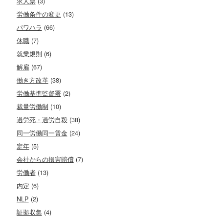
求人票
(3)
労働条件の変更
(13)
パワハラ
(66)
休職
(7)
就業規則
(6)
解雇
(67)
働き方改革
(38)
労働基準監督署
(2)
裁量労働制
(10)
過労死・過労自殺
(38)
同一労働同一賃金
(24)
定年
(5)
会社からの損害賠償
(7)
労働者
(13)
内定
(6)
NLP
(2)
証拠収集
(4)