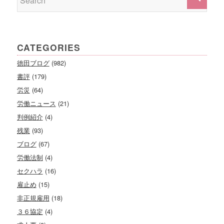
CATEGORIES
徳田ブログ
(982)
書評
(179)
労災
(64)
労働ニュース
(21)
判例紹介
(4)
残業
(93)
ブログ
(67)
労働法制
(4)
セクハラ
(16)
雇止め
(15)
非正規雇用
(18)
３６協定
(4)