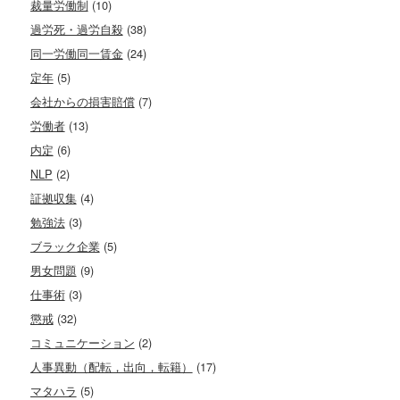
裁量労働制
(10)
過労死・過労自殺
(38)
同一労働同一賃金
(24)
定年
(5)
会社からの損害賠償
(7)
労働者
(13)
内定
(6)
NLP
(2)
証拠収集
(4)
勉強法
(3)
ブラック企業
(5)
男女問題
(9)
仕事術
(3)
懲戒
(32)
コミュニケーション
(2)
人事異動（配転，出向，転籍）
(17)
マタハラ
(5)