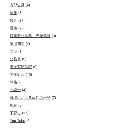
内部告発
(4)
副業
(5)
賃金
(37)
退職
(26)
競業避止義務・守秘義務
(3)
試用期間
(4)
交渉
(1)
公務員
(5)
年次有給休暇
(9)
労働組合
(10)
降格
(6)
弁護士
(4)
職場における両性の平等
(7)
相続
(3)
子育て
(17)
You Tube
(3)