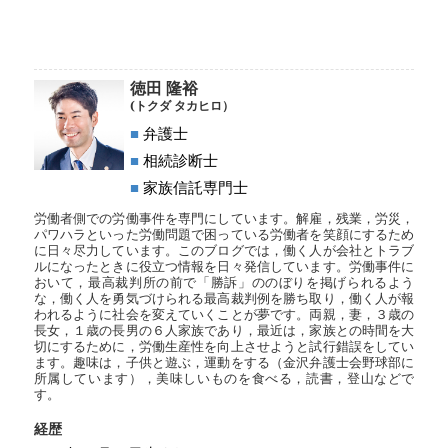
徳田 隆裕
(トクダ タカヒロ）
■
弁護士
■
相続診断士
■
家族信託専門士
労働者側での労働事件を専門にしています。解雇，残業，労災，
パワハラといった労働問題で困っている労働者を笑顔にするため
に日々尽力しています。このブログでは，働く人が会社とトラブ
ルになったときに役立つ情報を日々発信しています。労働事件に
おいて，最高裁判所の前で「勝訴」ののぼりを掲げられるよう
な，働く人を勇気づけられる最高裁判例を勝ち取り，働く人が報
われるように社会を変えていくことが夢です。両親，妻，３歳の
長女，１歳の長男の６人家族であり，最近は，家族との時間を大
切にするために，労働生産性を向上させようと試行錯誤をしてい
ます。趣味は，子供と遊ぶ，運動をする（金沢弁護士会野球部に
所属しています），美味しいものを食べる，読書，登山などで
す。
経歴