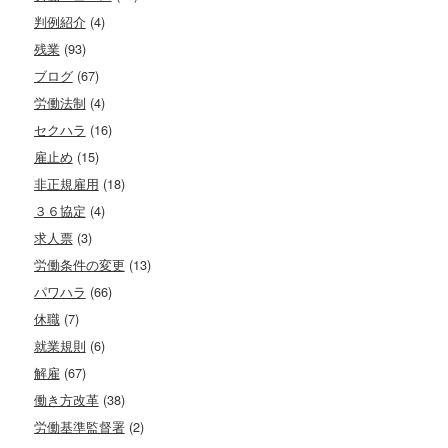
判例紹介
(4)
残業
(93)
ブログ
(67)
労働法制
(4)
セクハラ
(16)
雇止め
(15)
非正規雇用
(18)
３６協定
(4)
求人票
(3)
労働条件の変更
(13)
パワハラ
(66)
休職
(7)
就業規則
(6)
解雇
(67)
働き方改革
(38)
労働基準監督署
(2)